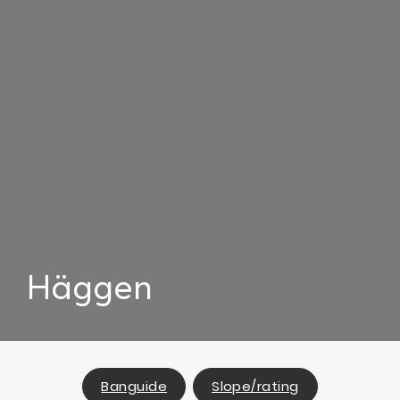
Häggen
Banguide
Slope/rating