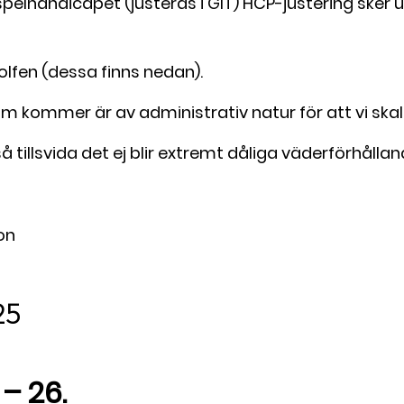
pelhandicapet (justeras i GIT) HCP-justering sker u
olfen (dessa finns nedan).
ommer är av administrativ natur för att vi skall 
å tillsvida det ej blir extremt dåliga väderförhål
on
25
– 26.