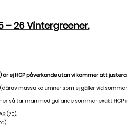
 – 26 Vintergreener.
 är ej HCP påverkande utan vi kommer att justera er
 (därav massa kolumner som ej gäller vid sommar
ner så tar man med gällande sommar exakt HCP in 
R (70).
o).