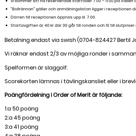
Vi kommer att ha reserverade starttider 7:00 – 11:00 på Vallen oc
”Bollrännan” gäller och anmälningslistan ligger i receptionen d
Dörren till receptionen öppnas upp kl. 7.00.
Startavgiften är 40 kr där 30 går till ronden och 10 till slutpris
Betalning endast via swish (0704-824427 Bertil J
Vi räknar endast 2/3 av möjliga ronder i sammandr
Spelformen är slaggolf.
Scorekorten lämnas i tävlingskansliet eller i b
Poängfördelning i Order of Merit är följande:
1:a 50 poäng
2:a 45 poäng
3:a 41 poäng
4:a 38 poäng