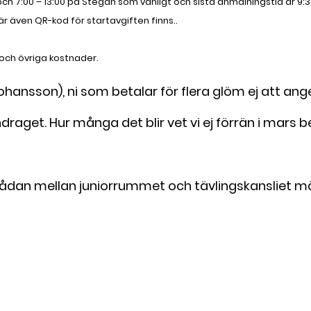
h 7:00 – 13:00 på Stegan som vanligt och sista anmälningstid är 9:30. (
är även QR-kod för startavgiften finns..
er och övriga kostnader.
ohansson), ni som betalar för flera glöm ej att a
aget. Hur många det blir vet vi ej förrän i mars be
revlådan mellan juniorrummet och tävlingskansliet 