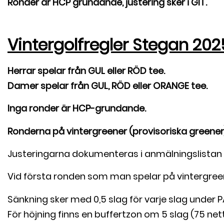
Ronder är HCP grundande, justering sker i GIT.
Vintergolfregler
Stegan
2025
Herrar spelar från GUL eller RÖD tee.
Damer spelar från GUL, RÖD eller ORANGE tee.
Inga ronder är HCP-grundande.
Ronderna på vintergreener (provisoriska greener)
Justeringarna dokumenteras i anmälningslistan
Vid första ronden som man spelar på vintergree
Sänkning sker med 0,5 slag för varje slag under PA
För höjning finns en buffertzon om 5 slag (75 nett