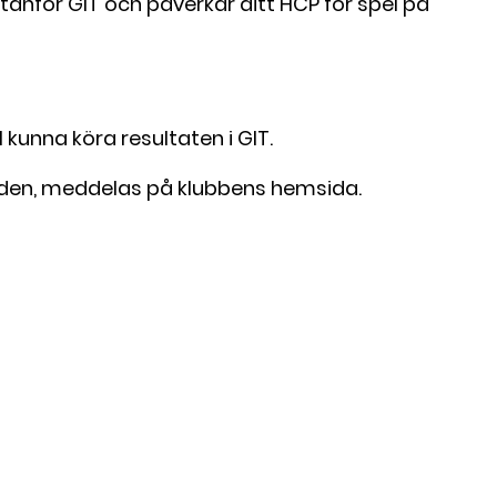
tanför GIT och påverkar ditt HCP för spel på
kunna köra resultaten i GIT.
landen, meddelas på klubbens hemsida.