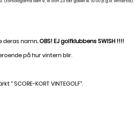
torsdagarna den 9, 16 och 23 okt gäller kl. 10:00 p.g.a. vintertid).
nge deras namn
. OBS! EJ golfklubbens SWISH !!!!
roende på hur vintern blir.
märkt ” SCORE-KORT VINTEGOLF”.