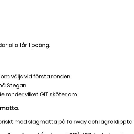
är alla får 1 poäng.
m väljs vid första ronden.
 på Stegan.
ronder vilket GIT sköter om.
gmatta.
riskt med slagmatta på fairway och lägre klippta 