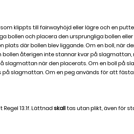
t som klippts till fairwayhöjd eller lägre och en put
iga bollen och placera den ursprungliga bollen ell
plats där bollen blev liggande. Om en boll, när de
bollen återigen inte stannar kvar på slagmattan, 
la på slagmattan när den placerats. Om en boll på sl
as på slagmattan. Om en peg används för att fästa
t Regel 13.1f. Lättnad
skall
tas utan plikt, även för s