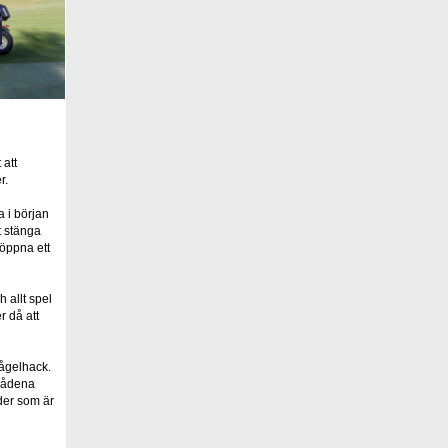
 att
r.
a i början
t stänga
 öppna ett
 allt spel
 då att
fågelhack.
mrådena
der som är