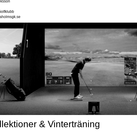
iksson
olfklubb
aholmsgk.se
lektioner & Vinterträning