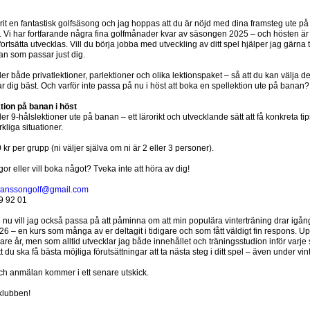
rit en fantastisk golfsäsong och jag hoppas att du är nöjd med dina framsteg ute på
 Vi har fortfarande några fina golfmånader kvar av säsongen 2025 – och hösten är e
tt fortsätta utvecklas. Vill du börja jobba med utveckling av ditt spel hjälper jag gärna til
an som passar just dig.
er både privatlektioner, parlektioner och olika lektionspaket – så att du kan välja d
 dig bäst. Och varför inte passa på nu i höst att boka en spellektion ute på banan?
tion på banan i höst
er 9-hålslektioner ute på banan – ett lärorikt och utvecklande sätt att få konkreta tips
kliga situationer.
kr per grupp (ni väljer själva om ni är 2 eller 3 personer).
gor eller vill boka något? Tveka inte att höra av dig!
khanssongolf@gmail.com
9 92 01
nu vill jag också passa på att påminna om att min populära vinterträning drar igång
26 – en kurs som många av er deltagit i tidigare och som fått väldigt fin respons. U
igare år, men som alltid utvecklar jag både innehållet och träningsstudion inför varje
t du ska få bästa möjliga förutsättningar att ta nästa steg i ditt spel – även under vin
ch anmälan kommer i ett senare utskick.
klubben!