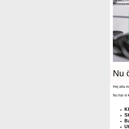
Nu ö
Hej alla 
Nu har vi 
K
S
B
U