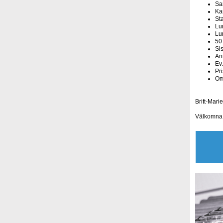
Sam
Ka
Sta
Lu
Lun
50 
Si
Anm
Ev.
Pr
Om 
Britt-Mari
Välkomna