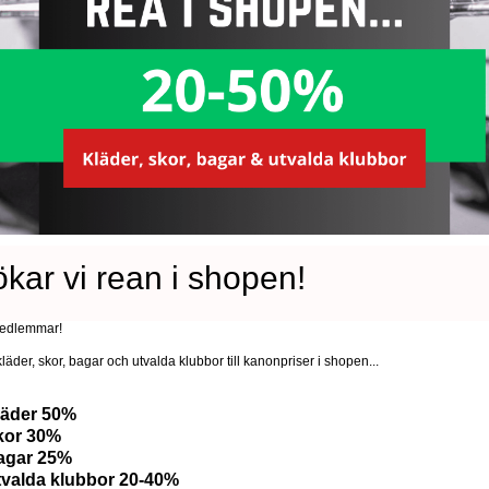
kar vi rean i shopen!
medlemmar!
kläder, skor, bagar och utvalda klubbor till kanonpriser i shopen...
läder 50%
kor 30%
agar 25%
tvalda klubbor 20-40%