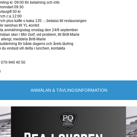
ling kl. 09:00 för betalning och info
nonstart 09:30
rtavgift 50 kr
nch c:a 12:00
ch plus kaffe o kaka 135: -, betalas till restaurangen
kr swishas till YL-kontot
sta anmälningsdag onsdag den 24/9 september
älan sker i Min Golf, vid problem, till Britt-
Marie
 allergi; meddela Britt-Marie
isutdelning för både dagens och årets tävling
du endast vill delta i lunchen, kontakta
e 070-940 40 50
!
ANMÄLAN & TÄVLINGSINFORMATION