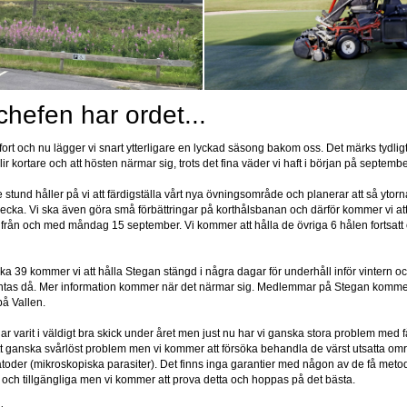
hefen har ordet...
fort och nu lägger vi snart ytterligare en lyckad säsong bakom oss. Det märks tydligt
ir kortare och att hösten närmar sig, trots det fina väder vi haft i början på septembe
e stund håller på vi att färdigställa vårt nya övningsområde och planerar att så ytorn
ecka. Vi ska även göra små förbättringar på korthålsbanan och därför kommer vi at
 från och med måndag 15 september. Vi kommer att hålla de övriga 6 hålen fortsatt
a 39 kommer vi att hålla Stegan stängd i några dagar för underhåll inför vintern och
ntas då. Mer information kommer när det närmar sig. Medlemmar på Stegan kommer
 på Vallen.
r varit i väldigt bra skick under året men just nu har vi ganska stora problem med 
tt ganska svårlöst problem men vi kommer att försöka behandla de värst utsatta o
oder (mikroskopiska parasiter). Det finns inga garantier med någon av de få meto
ch tillgängliga men vi kommer att prova detta och hoppas på det bästa.