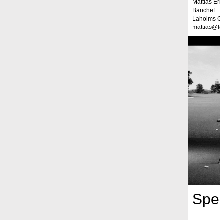
Mattias Er
Banchef
Laholms G
mattias@l
Spel