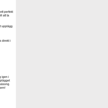
tt perfekt
l att ta
et upplägg
 direkt i
 igen i
pplägget
 säsong.
tern!