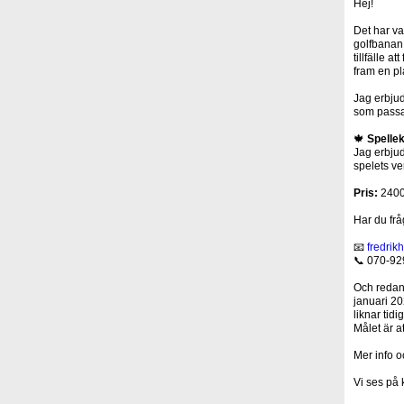
Hej!
Det har va
golfbanan.
tillfälle a
fram en pl
Jag erbjud
som passar
🍁
Spellek
Jag erbjud
spelets ver
Pris:
2400 
Har du frå
📧
fredri
📞
070-92
Och redan 
januari 20
liknar tid
Målet är at
Mer info o
Vi ses på 