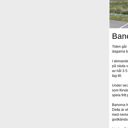
Banc
Tiden går 
dagarna bl
I skrivand
på nästa v
av hål 3-5
tag till.
Under veck
som förvä
spela fritt
Banorna ha
Detta är e
med nemat
godkända o