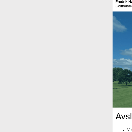
Fredrik 
Golfträna
Avs
Vi 